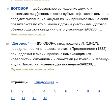
ДОГОВОР
— добровольное соглашение двух или
9
нескольких лиц (экономических субъектов), заключаемое на
предмет выполнения каждым из них принимаемых на себя
обязательств по отношению к другим участникам. Договор
обычно содержит сведения о его участниках,&#8230; …
Экономический словарь
"Договор"
— «ДОГОВОР», стих. позднего Л. (1841?),
10
переделанное из юношеского стих. «Прелестнице» (1832);
принадлежит к лирич. произв. с намечающимися
новеллистич. ситуациями и сюжетами («Отчего», «Ребенку»
и др.). Заново написанные два последние&#8230; …
Лермонтовская энциклопедия
Страницы
Следующая
→
1
2
3
4
5
6
7
8
9
10
11
12
13