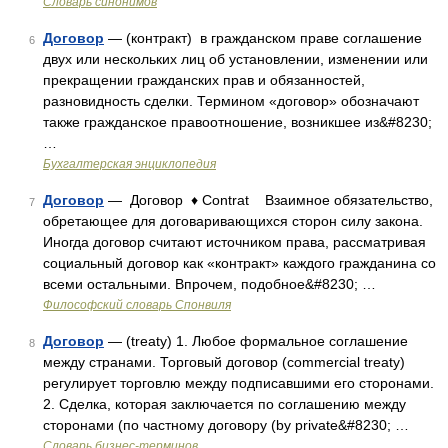
Словарь синонимов
Договор
— (контракт) в гражданском праве соглашение
6
двух или нескольких лиц об установлении, изменении или
прекращении гражданских прав и обязанностей,
разновидность сделки. Термином «договор» обозначают
также гражданское правоотношение, возникшее из&#8230;
…
Бухгалтерская энциклопедия
Договор
— Договор ♦ Contrat Взаимное обязательство,
7
обретающее для договаривающихся сторон силу закона.
Иногда договор считают источником права, рассматривая
социальный договор как «контракт» каждого гражданина со
всеми остальными. Впрочем, подобное&#8230; …
Философский словарь Спонвиля
Договор
— (treaty) 1. Любое формальное соглашение
8
между странами. Торговый договор (commercial treaty)
регулирует торговлю между подписавшими его сторонами.
2. Сделка, которая заключается по соглашению между
сторонами (по частному договору (by private&#8230; …
Словарь бизнес-терминов